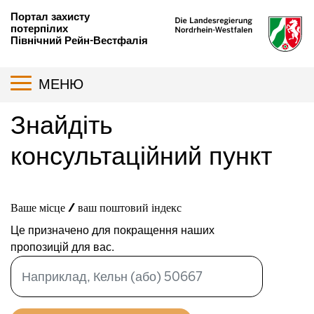
Перейти
Портал захисту
до
потерпілих
Північний Рейн-Вестфалія
основного
вмісту
Toggle navigation
МЕНЮ
Знайдіть
консультаційний пункт
Distance range
Ваше місце / ваш поштовий індекс
Це призначено для покращення наших
пропозицій для вас.