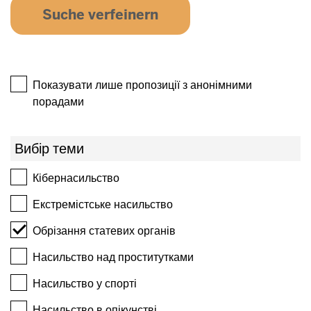
Показувати лише пропозиції з анонімними
порадами
Вибір теми
Кібернасильство
Екстремістське насильство
Обрізання статевих органів
Насильство над проститутками
Насильство у спорті
Насильство в опікунстві