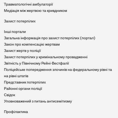
Травматологічні амбулаторії
Медіація між жертвою та кривдником
Захист потерпілих
Інші портали
Загальна інформація про захист потерпілих (портал)
Закон про компенсацію жертвам
Захист жертв у поліції
Захист потерпілих у кримінальному провадженні
Звітність у Північному Рейні-Вестфалії
Поліцейське попередження злочинів на федеральному рівні та
на рівні штатів
Представник потерпілих
Районні органи поліції
Свідок
Уповноважений з питань антисемітизму
Профілактика