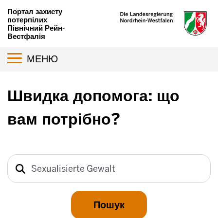
Перейти
Портал захисту
до
потерпілих
Північний Рейн-
основного
Вестфалія
вмісту
Toggle navigation
МЕНЮ
Швидка допомога: що
вам потрібно?
Пошук