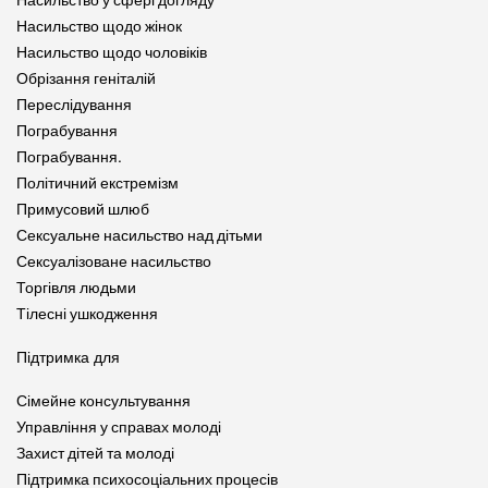
Насильство у сфері догляду
Насильство щодо жінок
Насильство щодо чоловіків
Обрізання геніталій
Переслідування
Пограбування
Пограбування.
Політичний екстремізм
Примусовий шлюб
Сексуальне насильство над дітьми
Сексуалізоване насильство
Торгівля людьми
Тілесні ушкодження
Підтримка для
Сімейне консультування
Управління у справах молоді
Захист дітей та молоді
Підтримка психосоціальних процесів