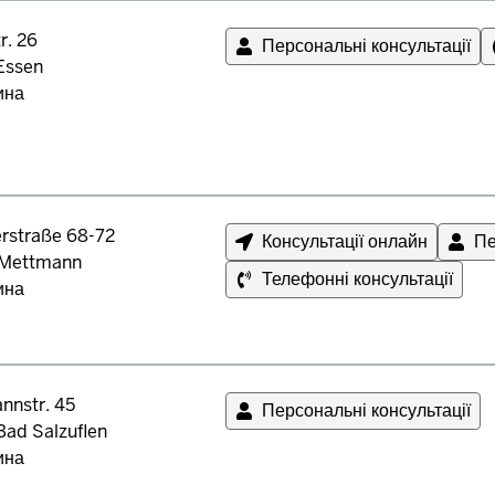
r. 26
Персональні консультації
Essen
ина
rstraße 68-72
Консультації онлайн
Пе
Mettmann
Телефонні консультації
ина
nnstr. 45
Персональні консультації
Bad Salzuflen
ина