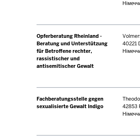
Німечч
Opferberatung Rheinland -
Volmers
Beratung und Unterstützung
40221
für Betroffene rechter,
Німечч
rassistischer und
antisemitischer Gewalt
Fachberatungsstelle gegen
Theodor
sexualisierte Gewalt Indigo
42853
Німечч