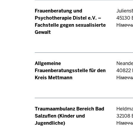
Frauenberatung und
Julienst
Psychotherapie Distel e.V. –
45130
Fachstelle gegen sexualisierte
Німечч
Gewalt
Allgemeine
Neande
Frauenberatungsstelle für den
40822
Kreis Mettmann
Німечч
Traumaambulanz Bereich Bad
Heldma
Salzuflen (Kinder und
32108
Jugendliche)
Німечч