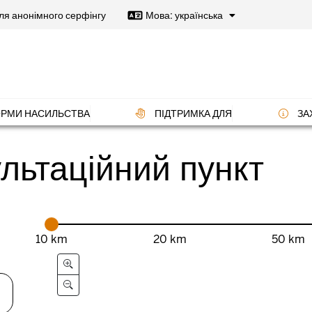
я анонімного серфінгу
Мова: українська
РМИ НАСИЛЬСТВА
ПІДТРИМКА ДЛЯ
ЗА
ультаційний пункт
10 km
20 km
50 km
Distance range (Slider)