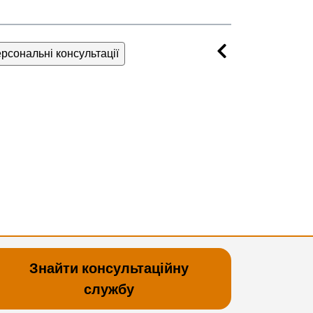
рсональні консультації
Знайти консультаційну
службу