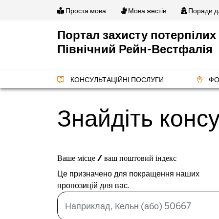
Перейти
Проста мова
Мова жестів
Поради дл
до
основного
Портал захисту потерпілих
вмісту
Північний Рейн-Вестфалія
КОНСУЛЬТАЦІЙНІ ПОСЛУГИ
ФО
Знайдіть конс
Distance range
Ваше місце / ваш поштовий індекс
Це призначено для покращення наших
пропозицій для вас.