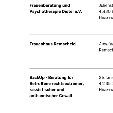
Frauenberatung und
Julienst
Psychotherapie Distel e.V.
45130
Німечч
Frauenhaus Remscheid
Анонім
Remsch
BackUp - Beratung für
Stefans
Betroffene rechtsextremer,
44135
rassistischer und
Німечч
antisemischer Gewalt