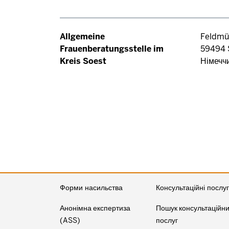
Allgemeine
Feldmü
Frauenberatungsstelle im
59494
Kreis Soest
Німечч
Розбивка
на
сторінки
Форми насильства
Консультаційні послу
Анонімна експертиза
Пошук консультаційн
(ASS)
послуг