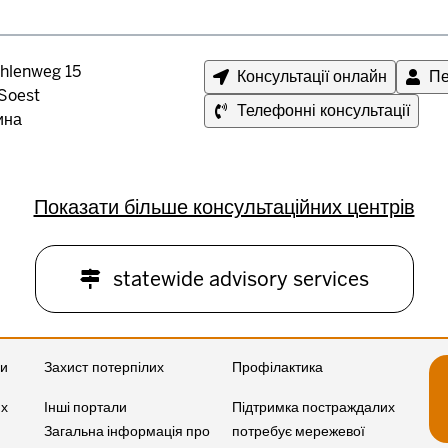
hlenweg 15
Консультації онлайн
Пе
Soest
Телефонні консультації
ина
Показати більше консультаційних центрів
statewide advisory services
ги
Захист потерпілих
Профілактика
их
Інші портали
Підтримка постраждалих
Загальна інформація про
потребує мережевої